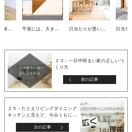
家の価格を坪単価で判断してはいけない理由
平屋には、大きな土地が必要なのか？
日当たりが悪い土地 ＝ 暗い家が建つ？
２３－一日中明るい家の正しいつ
くり方
前の記事
２５－たとえリビングダイニング
キッチンと言えど、やみくもに広
くしない方がいい理由
次の記事