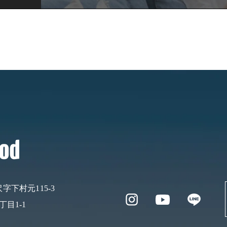
下村元115-3
目1-1