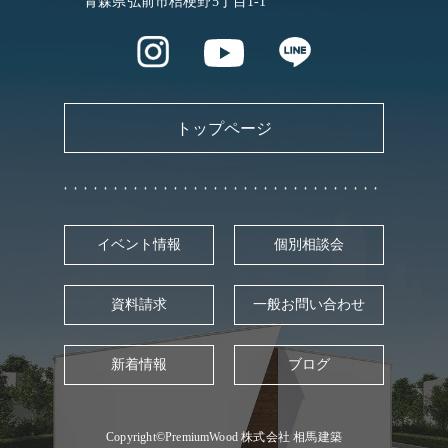
青森県弘前市桔梗野5丁目1-1
トップページ
イベント情報
個別相談会
資料請求
一般お問い合わせ
新着情報
ブログ
Copyright©PremiumWood 株式会社 相馬建築