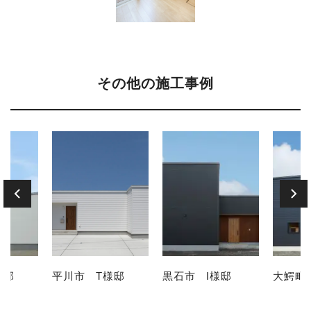
その他の施工事例
様邸
平川市 T様邸
黒石市 I様邸
大鰐町